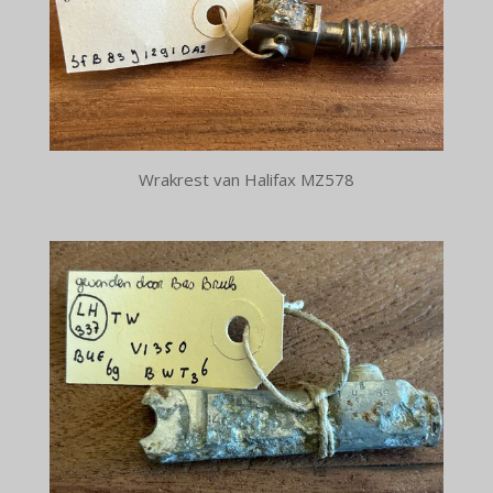
Wrakrest van Halifax MZ578