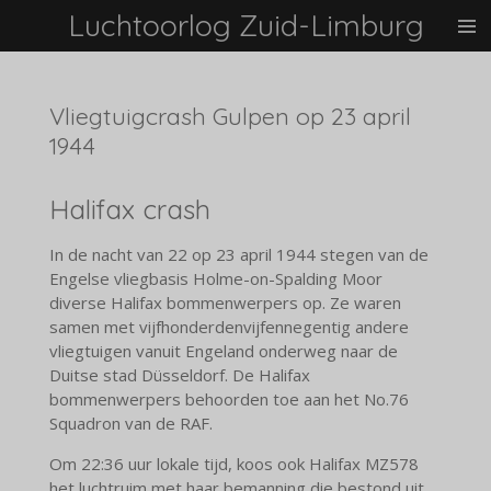
Luchtoorlog Zuid-Limburg
Ga
direct
naar
de
Vliegtuigcrash Gulpen op 23 april
hoofdinhoud
1944
Halifax crash
In de nacht van 22 op 23 april 1944 stegen van de
Engelse vliegbasis Holme-on-Spalding Moor
diverse Halifax bommenwerpers op. Ze waren
samen met vijfhonderdenvijfennegentig andere
vliegtuigen vanuit Engeland onderweg naar de
Duitse stad Düsseldorf. De Halifax
bommenwerpers behoorden toe aan het No.76
Squadron van de RAF.
Om 22:36 uur lokale tijd, koos ook Halifax MZ578
het luchtruim met haar bemanning die bestond uit