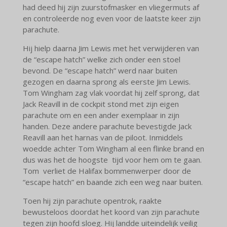
had deed hij zijn zuurstofmasker en vliegermuts af
en controleerde nog even voor de laatste keer zijn
parachute.
Hij hielp daarna Jim Lewis met het verwijderen van
de “escape hatch” welke zich onder een stoel
bevond. De “escape hatch” werd naar buiten
gezogen en daarna sprong als eerste Jim Lewis.
Tom Wingham zag vlak voordat hij zelf sprong, dat
Jack Reavill in de cockpit stond met zijn eigen
parachute om en een ander exemplaar in zijn
handen. Deze andere parachute bevestigde Jack
Reavill aan het harnas van de piloot. Inmiddels
woedde achter Tom Wingham al een flinke brand en
dus was het de hoogste tijd voor hem om te gaan.
Tom verliet de Halifax bommenwerper door de
“escape hatch” en baande zich een weg naar buiten.
Toen hij zijn parachute opentrok, raakte
bewusteloos doordat het koord van zijn parachute
tegen zijn hoofd sloeg. Hij landde uiteindelijk veilig