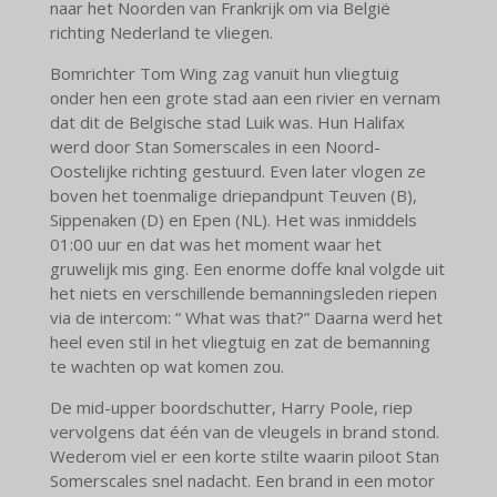
naar het Noorden van Frankrijk om via België
richting Nederland te vliegen.
Bomrichter Tom Wing zag vanuit hun vliegtuig
onder hen een grote stad aan een rivier en vernam
dat dit de Belgische stad Luik was. Hun Halifax
werd door Stan Somerscales in een Noord-
Oostelijke richting gestuurd. Even later vlogen ze
boven het toenmalige driepandpunt Teuven (B),
Sippenaken (D) en Epen (NL). Het was inmiddels
01:00 uur en dat was het moment waar het
gruwelijk mis ging. Een enorme doffe knal volgde uit
het niets en verschillende bemanningsleden riepen
via de intercom: “ What was that?” Daarna werd het
heel even stil in het vliegtuig en zat de bemanning
te wachten op wat komen zou.
De mid-upper boordschutter, Harry Poole, riep
vervolgens dat één van de vleugels in brand stond.
Wederom viel er een korte stilte waarin piloot Stan
Somerscales snel nadacht. Een brand in een motor