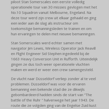
piloot Stan Somerscales een eerste volledig
operationele tour van 30 missies gevlogen met het
No.10 Squadron vanuit Melbourne, Engeland. Na
deze tour werd zijn crew uit elkaar gehaald en ging
een ieder aan de slag als instructeur om
toekomstige bemanningsleden te trainen en om
hun ervaringen te delen met nieuwe bemanningen.
Stan Somerscales werd echter samen met
navigator Jim Lewis, Wireless Operator Jack Reavill
en Flight Engineer Sid Stephen ingedeeld bij de
1663 Heavy Conversion Unit in Rufforth. Uiteindelijk
gingen ze dus toch weer operationele vluchten
maken en werd er weer een crew samengesteld.
De vlucht naar Düsseldorf verliep zonder al te veel
problemen. Düsseldorf was voor de ervaren
bemanning een bekende stad die ze dikwijls
gebombardeerd hadden sinds de start van “The
battle of the Ruhr " halverwege het jaar 1943. De
route die ze volgden ging van de Engelse Zuid kust