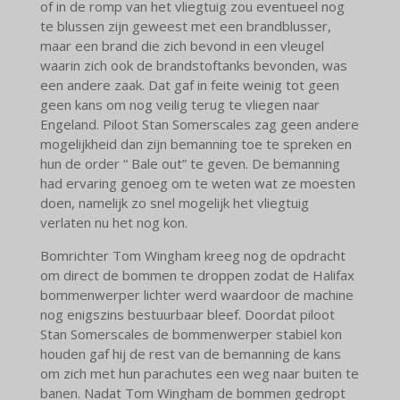
of in de romp van het vliegtuig zou eventueel nog
te blussen zijn geweest met een brandblusser,
maar een brand die zich bevond in een vleugel
waarin zich ook de brandstoftanks bevonden, was
een andere zaak. Dat gaf in feite weinig tot geen
geen kans om nog veilig terug te vliegen naar
Engeland. Piloot Stan Somerscales zag geen andere
mogelijkheid dan zijn bemanning toe te spreken en
hun de order “ Bale out” te geven. De bemanning
had ervaring genoeg om te weten wat ze moesten
doen, namelijk zo snel mogelijk het vliegtuig
verlaten nu het nog kon.
Bomrichter Tom Wingham kreeg nog de opdracht
om direct de bommen te droppen zodat de Halifax
bommenwerper lichter werd waardoor de machine
nog enigszins bestuurbaar bleef. Doordat piloot
Stan Somerscales de bommenwerper stabiel kon
houden gaf hij de rest van de bemanning de kans
om zich met hun parachutes een weg naar buiten te
banen. Nadat Tom Wingham de bommen gedropt