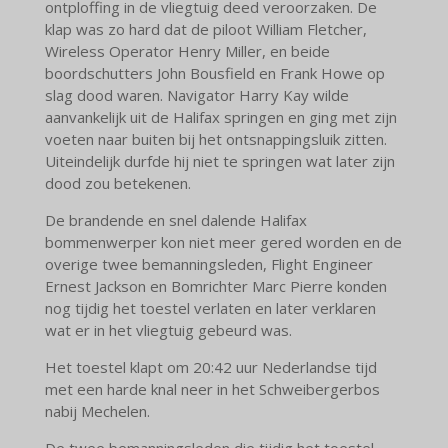
ontploffing in de vliegtuig deed veroorzaken. De
klap was zo hard dat de piloot William Fletcher,
Wireless Operator Henry Miller, en beide
boordschutters John Bousfield en Frank Howe op
slag dood waren. Navigator Harry Kay wilde
aanvankelijk uit de Halifax springen en ging met zijn
voeten naar buiten bij het ontsnappingsluik zitten.
Uiteindelijk durfde hij niet te springen wat later zijn
dood zou betekenen.
De brandende en snel dalende Halifax
bommenwerper kon niet meer gered worden en de
overige twee bemanningsleden, Flight Engineer
Ernest Jackson en Bomrichter Marc Pierre konden
nog tijdig het toestel verlaten en later verklaren
wat er in het vliegtuig gebeurd was.
Het toestel klapt om 20:42 uur Nederlandse tijd
met een harde knal neer in het Schweibergerbos
nabij Mechelen.
De twee bemanningsleden die tijdig het toestel