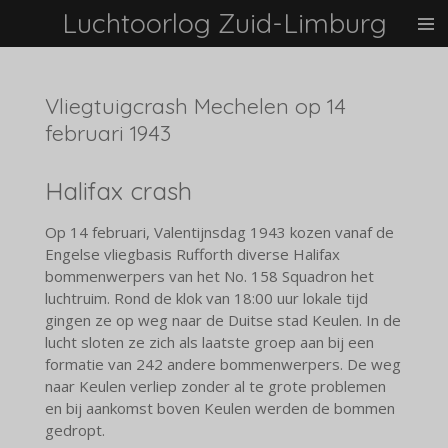
Luchtoorlog Zuid-Limburg
Ga
direct
naar
de
Vliegtuigcrash Mechelen op 14
hoofdinhoud
februari 1943
Halifax crash
Op 14 februari, Valentijnsdag 1943 kozen vanaf de
Engelse vliegbasis Rufforth diverse Halifax
bommenwerpers van het No. 158 Squadron het
luchtruim. Rond de klok van 18:00 uur lokale tijd
gingen ze op weg naar de Duitse stad Keulen. In de
lucht sloten ze zich als laatste groep aan bij een
formatie van 242 andere bommenwerpers. De weg
naar Keulen verliep zonder al te grote problemen
en bij aankomst boven Keulen werden de bommen
gedropt.