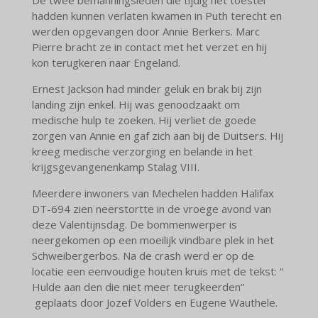
hadden kunnen verlaten kwamen in Puth terecht en
werden opgevangen door Annie Berkers. Marc
Pierre bracht ze in contact met het verzet en hij
kon terugkeren naar Engeland.
Ernest Jackson had minder geluk en brak bij zijn
landing zijn enkel. Hij was genoodzaakt om
medische hulp te zoeken. Hij verliet de goede
zorgen van Annie en gaf zich aan bij de Duitsers. Hij
kreeg medische verzorging en belande in het
krijgsgevangenenkamp Stalag VIII.
Meerdere inwoners van Mechelen hadden Halifax
DT-694 zien neerstortte in de vroege avond van
deze Valentijnsdag. De bommenwerper is
neergekomen op een moeilijk vindbare plek in het
Schweibergerbos. Na de crash werd er op de
locatie een eenvoudige houten kruis met de tekst: “
Hulde aan den die niet meer terugkeerden”
geplaats door Jozef Volders en Eugene Wauthele.