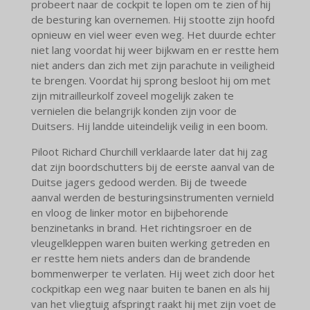
probeert naar de cockpit te lopen om te zien of hij
de besturing kan overnemen. Hij stootte zijn hoofd
opnieuw en viel weer even weg. Het duurde echter
niet lang voordat hij weer bijkwam en er restte hem
niet anders dan zich met zijn parachute in veiligheid
te brengen. Voordat hij sprong besloot hij om met
zijn mitrailleurkolf zoveel mogelijk zaken te
vernielen die belangrijk konden zijn voor de
Duitsers. Hij landde uiteindelijk veilig in een boom.
Piloot Richard Churchill verklaarde later dat hij zag
dat zijn boordschutters bij de eerste aanval van de
Duitse jagers gedood werden. Bij de tweede
aanval werden de besturingsinstrumenten vernield
en vloog de linker motor en bijbehorende
benzinetanks in brand. Het richtingsroer en de
vleugelkleppen waren buiten werking getreden en
er restte hem niets anders dan de brandende
bommenwerper te verlaten. Hij weet zich door het
cockpitkap een weg naar buiten te banen en als hij
van het vliegtuig afspringt raakt hij met zijn voet de