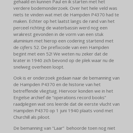
gehaald en kunnen Paul en ik starten met het
verdere bodemonderzoek. Over het hele veld was
niets te vinden wat met de Hampden P4370 had te
maken. Echter op het laatst langs de rand van het
perceel richting de waterbassin werd nog een
wrakrest gevonden in de vorm van een stuk
aluminium met hierop een codering startend met
de cijfers 52. De prefixcode van een Hampden
begint met een 52! We weten nu zeker dat de
krater in 1940 zich bevond op de plek waar nu de
snelweg overheen loopt.
Ook is er onderzoek gedaan naar de bemanning van
de Hampden P4370 en de historie van het
betreffende vliegtuig. Hiervoor konden we in het
Engelse archief de “operations record books”
raadplegen wat ons leerde dat de eerste vlucht van
Hampden P4370 op 1 juni 1940 plaats vond met
Churchill als piloot.
De bemanning van “Laar” behoorde toen nog niet