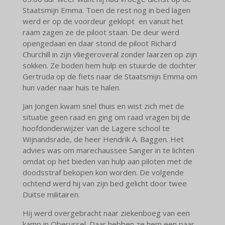
Staatsmijn Emma. Toen de rest nog in bed lagen
werd er op de voordeur geklopt en vanuit het
raam zagen ze de piloot staan. De deur werd
opengedaan en daar stond de piloot Richard
Churchill in zijn vliegeroveral zonder laarzen op zijn
sokken. Ze boden hem hulp en stuurde de dochter
Gertruda op de fiets naar de Staatsmijn Emma om
hun vader naar huis te halen.
Jan Jongen kwam snel thuis en wist zich met de
situatie geen raad en ging om raad vragen bij de
hoofdonderwijzer van de Lagere school te
Wijnandsrade, de heer Hendrik A. Baggen. Het
advies was om marechaussee Sanger in te lichten
omdat op het bieden van hulp aan piloten met de
doodsstraf bekopen kon worden. De volgende
ochtend werd hij van zijn bed gelicht door twee
Duitse militairen.
Hij werd overgebracht naar ziekenboeg van een
kamp in Oberursel. Daar hebben ze hem een paar