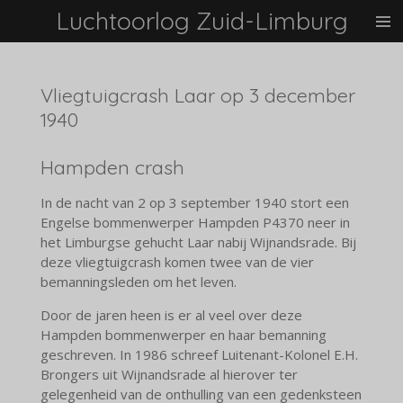
Luchtoorlog Zuid-Limburg
Ga
direct
naar
de
Vliegtuigcrash Laar op 3 december
hoofdinhoud
1940
Hampden crash
In de nacht van 2 op 3 september 1940 stort een
Engelse bommenwerper Hampden P4370 neer in
het Limburgse gehucht Laar nabij Wijnandsrade. Bij
deze vliegtuigcrash komen twee van de vier
bemanningsleden om het leven.
Door de jaren heen is er al veel over deze
Hampden bommenwerper en haar bemanning
geschreven. In 1986 schreef Luitenant-Kolonel E.H.
Brongers uit Wijnandsrade al hierover ter
gelegenheid van de onthulling van een gedenksteen