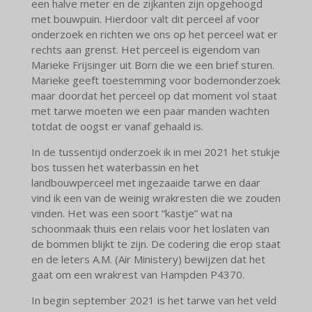
een halve meter en de zijkanten zijn opgehoogd
met bouwpuin. Hierdoor valt dit perceel af voor
onderzoek en richten we ons op het perceel wat er
rechts aan grenst. Het perceel is eigendom van
Marieke Frijsinger uit Born die we een brief sturen.
Marieke geeft toestemming voor bodemonderzoek
maar doordat het perceel op dat moment vol staat
met tarwe moeten we een paar manden wachten
totdat de oogst er vanaf gehaald is.
In de tussentijd onderzoek ik in mei 2021 het stukje
bos tussen het waterbassin en het
landbouwperceel met ingezaaide tarwe en daar
vind ik een van de weinig wrakresten die we zouden
vinden. Het was een soort “kastje” wat na
schoonmaak thuis een relais voor het loslaten van
de bommen blijkt te zijn. De codering die erop staat
en de leters A.M. (Air Ministery) bewijzen dat het
gaat om een wrakrest van Hampden P4370.
In begin september 2021 is het tarwe van het veld