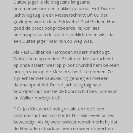
Duitse jager is de enigszins langzame
bommenwerper een makkelijke prooi. Het Duitse
jachtvliegtuig is een Messerschmitt Bf109 dat
gevlogen wordt door Feldwebel Paul Gildner. Hoe
goed de piloot ook probeerde, hij kon niet
ontsnappen aan de sterke zoeklichten en wist dat
een Duitse jager naar hun op weg was.
Als Paul Gildner de Hampden nadert merkt Sgt.
Walker hem op en riep “Er zit een Messerschmitt
op onze staart” waarop piloot Churchill hem beveelt
om zijn vuur op de Messerschmitt te openen. Ze
zijn echter niet nauwkeurig genoeg en meteen
daarna opent het Duitse jachtvliegtuig haar
boordgeschut wat beide boordschutters Edmeads
en Walker dodelijk treft.
P.O. Jan Kirk wordt ook geraakt en heeft een
schampschot aan zijn hoofd. Hij raakt even buiten
bewustzijn. Als hij weer wakker wordt merkt hij dat
de Hampden stuurloos heen en weer slingert en