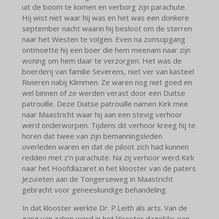
uit de boom te komen en verborg zijn parachute.
Hij wist niet waar hij was en het was een donkere
september nacht waarin hij besloot om de sterren
naar het Westen te volgen. Even na zonsopgang
ontmoette hij een boer die hem meenam naar zijn
woning om hem daar te verzorgen. Het was de
boerderij van familie Severens, niet ver van kasteel
Rivieren nabij Klimmen. Ze waren nog niet goed en
wel binnen of ze werden verast door een Duitse
patrouille. Deze Duitse patrouille namen Kirk mee
naar Maastricht waar hij aan een stevig verhoor
werd onderworpen. Tijdens dit verhoor kreeg hij te
horen dat twee van zijn bemanningsleden
overleden waren en dat de piloot zich had kunnen
redden met z’n parachute. Na zij verhoor werd Kirk
naar het Hoofdlazaret in het klooster van de paters
Jezuïeten aan de Tongerseweg in Maastricht
gebracht voor geneeskundige behandeling.
In dat klooster werkte Dr. P.Leith als arts. Van de
gang van zaken werd in het klooster dagelijks een