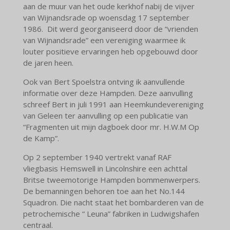
aan de muur van het oude kerkhof nabij de vijver
van Wijnandsrade op woensdag 17 september
1986. Dit werd georganiseerd door de “vrienden
van Wijnandsrade” een vereniging waarmee ik
louter positieve ervaringen heb opgebouwd door
de jaren heen.
Ook van Bert Spoelstra ontving ik aanvullende
informatie over deze Hampden. Deze aanvulling
schreef Bert in juli 1991 aan Heemkundevereniging
van Geleen ter aanvulling op een publicatie van
“Fragmenten uit mijn dagboek door mr. H.W.M Op
de Kamp”.
Op 2 september 1940 vertrekt vanaf RAF
vliegbasis Hemswell in Lincolnshire een achttal
Britse tweemotorige Hampden bommenwerpers.
De bemanningen behoren toe aan het No.144
Squadron. Die nacht staat het bombarderen van de
petrochemische “ Leuna” fabriken in Ludwigshafen
centraal.