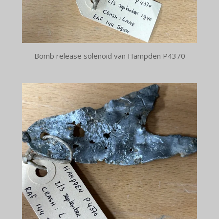
Bomb release solenoid van Hampden P4370