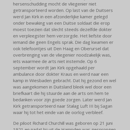
hersenschudding mocht de vliegenier niet
getransporteerd worden. Op last van de Duitsers
werd Jan Kirk in een afzonderlijke kamer gelegd
onder bewaking van een Duitse soldaat die erop
moest toezien dat slecht steeds dezelfde dokter
en verpleegster hem verzorgde. Het liefste door
iemand die geen Engels sprak. Die dag kwamen er
ook telefoontjes uit Den Haag en Oberursel dat
overbrenging van de vliegenier noodzakelijk was,
iets waarmee de arts niet instemde. Op 6
september wordt Jan Kirk opgehaald per
ambulance door dokter Kraus en werd naar een
kamp in Wiesbaden gebracht. Dat hij gezond en wel
was aangekomen in Duitsland bleek wel door een
briefkaart die hij stuurde aan de arts om hem te
bedanken voor zijn goede zorgen. Later werd Jan
Kirk getransporteerd naar Stalag Luft III bij Sagan
waar hij tot het einde van de oorlog verbleef.
De piloot Richard Churchill was geboren op 21 juni
1921 en nadat hij uit de Hampden was gesprongen