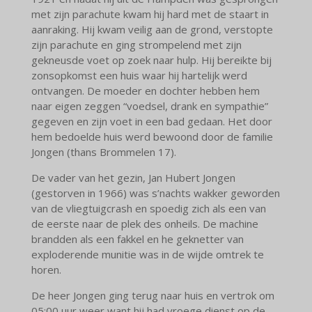
met zijn parachute kwam hij hard met de staart in
aanraking. Hij kwam veilig aan de grond, verstopte
zijn parachute en ging strompelend met zijn
gekneusde voet op zoek naar hulp. Hij bereikte bij
zonsopkomst een huis waar hij hartelijk werd
ontvangen. De moeder en dochter hebben hem
naar eigen zeggen “voedsel, drank en sympathie”
gegeven en zijn voet in een bad gedaan. Het door
hem bedoelde huis werd bewoond door de familie
Jongen (thans Brommelen 17).
De vader van het gezin, Jan Hubert Jongen
(gestorven in 1966) was s’nachts wakker geworden
van de vliegtuigcrash en spoedig zich als een van
de eerste naar de plek des onheils. De machine
brandden als een fakkel en he geknetter van
exploderende munitie was in de wijde omtrek te
horen.
De heer Jongen ging terug naar huis en vertrok om
05:00 uur weer want hij had vroege dienst op de