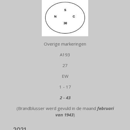
Overige markeringen
A193
27
EW
1 - 17
2 - 43
(Brandblusser werd gevuld in de maand
februari
van 1943
)
2021