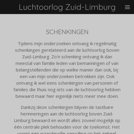
Luchtoorlog Zuid-Limburg
Ga
direct
naar
de
SCHENKINGEN
hoofdinhoud
Tijdens mijn onderzoeken ontvang ik regelmatig
schenkingen gerelateerd aan de luchtoorlog boven
Zuid-Limburg. Zo'n schenking ontvang ik dan
meestal van familie leden van bemanningen of van
belangstellenden die op welke manier dan ook, bij
een van mijn onderzoeken betrokken zijn. Ook
ontvang ik wel eens schenkingen van personen of
familes die thuis nog iets van de luchtoorlog hebben
bewaard maar hier eigenlijk niets meer mee doen.
Dankzij deze schenkingen blijven de tastbare
herinneringen aan de luchtoorlog boven Zuid-
Limburg bewaard en wordt alles zoveel mogelijk op
één centrale plek behouden voor de toekomst. Het
vormt een waardevolle aanvulling op het geheel.