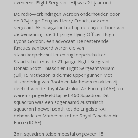
eveneens Flight Sergeant. Hij was 21 jaar oud.
De radio-verbindingen werden onderhouden door
de 32-jarige Douglas Henry Crouch, ook een
sergeant. Als navigator trad op de enige officier van
de bemanning: de 34-jarige Flying Officer Hugh
Lyons Gordon, een advocaat. De resterende
functies aan boord waren die van
staartkoepelschutter en rugkoepelschutter.
Staartschutter is de 21-jarige Flight Sergeant
Donald Scott Finlason en Flight Sergeant William
(Bill) R. Matheson is de ‘mid upper gunner’.
Met
uitzondering van Booth en Matheson maakten zij
deel uit van de Royal Australian Air Force (RAAF), en
waren zij ingedeeld bij het 460 Squadron. Dit
squadron was een zogenaamd Australisch
squadron hoewel Booth tot de Engelse RAF
behoorde en Matheson tot de Royal Canadian Air
Force (RCAF).
Zo'n squadron telde meestal ongeveer 15