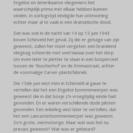
Engelse en Amerikaanse vliegeniers het
waarschijnlijk prima met elkaar hebben kunnen
vinden. In oorlogstijd eindigde hun ontmoeting
echter maar al te vaak in een dramatische dood.
Dat was ook in de nacht van 14 op 15 juni 1943
boven Schinveld het geval. Zij die er getuige van zijn
geweest, zullen her nooit vergeten: een brandend
vliegtuig scheerde met veel lawaai over het dorp
om even later te pletter te slaan in een bosperceel
tussen de 'Ruscherhof' en de Emmastraat, achter
de voormalige Curver-plasticfabriek.
Die 15de juni wist men in Schinveld al gauw te
vertellen dat het een Engelse bommenwerper was
geweest die in dat bosje z'n vroegtijdig einde had
gevonden. En er waren verschillende dode piloten
gevonden. Een enkeling wist later te vertellen, dat
het een Lancasterbommenwerper was geweest.
Zo'n grote, viermotorige. Maar wat was het nu
precies geweest? Wat was er gebeurd?