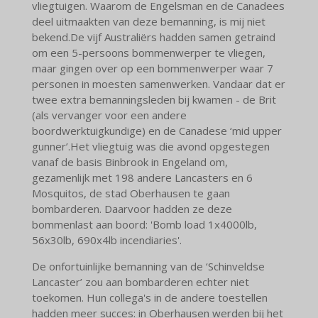
vliegtuigen. Waarom de Engelsman en de Canadees
deel uitmaakten van deze bemanning, is mij niet
bekend.
De vijf Australiërs hadden samen getraind
om een 5-persoons bommenwerper te vliegen,
maar gingen over op een bommenwerper waar 7
personen in moesten samenwerken. Vandaar dat er
twee extra bemanningsleden bij kwamen - de Brit
(als vervanger voor een andere
boordwerktuigkundige) en de Canadese ‘mid upper
gunner’.
Het vliegtuig was die avond opgestegen
vanaf de basis Binbrook in Engeland om,
gezamenlijk met 198 andere Lancasters en 6
Mosquitos, de stad Oberhausen te gaan
bombarderen. Daarvoor hadden ze deze
bommenlast aan boord: 'Bomb load 1x4000lb,
56x30lb, 690x4lb incendiaries'.
De onfortuinlijke bemanning van de ‘Schinveldse
Lancaster’ zou aan bombarderen echter niet
toekomen. Hun collega's in de andere toestellen
hadden meer succes: in Oberhausen werden bij het