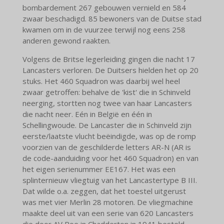
bombardement 267 gebouwen vernield en 584
zwaar beschadigd. 85 bewoners van de Duitse stad
kwamen om in de vuurzee terwijl nog eens 258
anderen gewond raakten.
Volgens de Britse legerleiding gingen die nacht 17
Lancasters verloren. De Duitsers hielden het op 20
stuks. Het 460 Squadron was daarbij wel heel
zwaar getroffen: behalve de 'kist' die in Schinveld
neerging, stortten nog twee van haar Lancasters
die nacht neer. Eén in België en één in
Schellingwoude. De Lancaster die in Schinveld zijn
eerste/laatste vlucht beëindigde, was op de romp
voorzien van de geschilderde letters AR-N (AR is
de code-aanduiding voor het 460 Squadron) en van
het eigen serienummer EE167.
Het was een
splinternieuw vliegtuig van het Lancastertype B III.
Dat wilde o.a. zeggen, dat het toestel uitgerust
was met vier Merlin 28 motoren. De vliegmachine
maakte deel uit van een serie van 620 Lancasters