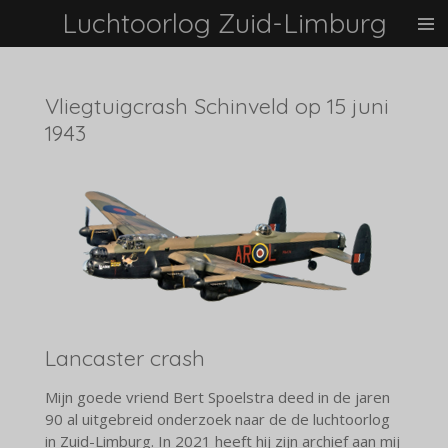
Luchtoorlog Zuid-Limburg
Ga
direct
naar
de
Vliegtuigcrash Schinveld op 15 juni
hoofdinhoud
1943
Lancaster crash
Mijn goede vriend Bert Spoelstra deed in de jaren
90 al uitgebreid onderzoek naar de de luchtoorlog
in Zuid-Limburg. In 2021 heeft hij zijn archief aan mij