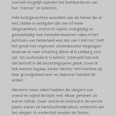
zoeveel mogelijk vijanden het bombarderen van
hun "Heimat" te beletten.
Felle luchtgevechten woedden aan de hemel die er
niet zelden in eindigden dat een of meer
vliegmachines, vriend en vijand, vroegtijdig en
gewelddadig naar beneden kwamen vallen.
In het
luchtruim van Nederland was dat van 1940 tot 1945
het geval met ongeveer zevenduizend vliegtuigen
waarvan er naar schatting alleen al in Limburg zo'n
vijf- tot zeshonderd 'crashten'. Schinveld had wat
dat betreft in die bezettingsjaren geluk: zover ik
heb kunnen nagaan, kwam 'slechts' één machine op
haar grondgebied neer en daarover handelt dit
artikel.
Minstens twee zaken hadden die vliegers van
vriend en vijand destijds met elkaar gemeen: ze
waren militair, maar vooral en meestal in de eerste
plaats waren ze hartstochtelijk piloot; verknocht aan
het vliegen. In vredestijd zouden de Duitse,