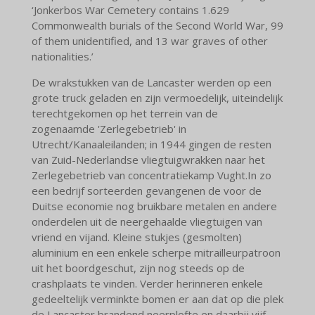
‘Jonkerbos War Cemetery contains 1.629
Commonwealth burials of the Second World War, 99
of them unidentified, and 13 war graves of other
nationalities.’
De wrakstukken van de Lancaster werden op een
grote truck geladen en zijn vermoedelijk, uiteindelijk
terechtgekomen op het terrein van de
zogenaamde 'Zerlegebetrieb' in
Utrecht/Kanaaleilanden; in 1944 gingen de resten
van Zuid-Nederlandse vliegtuigwrakken naar het
Zerlegebetrieb van concentratiekamp Vught.
In zo
een bedrijf sorteerden gevangenen de voor de
Duitse economie nog bruikbare metalen en andere
onderdelen uit de neergehaalde vliegtuigen van
vriend en vijand.
Kleine stukjes (gesmolten)
aluminium en een enkele scherpe mitrailleurpatroon
uit het boordgeschut, zijn nog steeds op de
crashplaats te vinden. Verder herinneren enkele
gedeeltelijk verminkte bomen er aan dat op die plek
de Lancaster brandend neerplofte en daarbij vijf