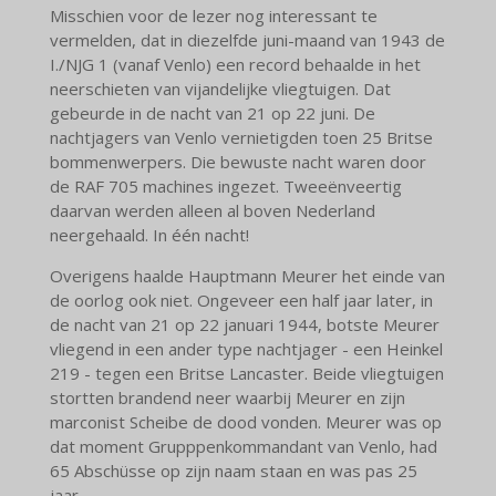
Misschien voor de lezer nog interessant te
vermelden, dat in diezelfde juni-maand van 1943 de
I./NJG 1 (vanaf Venlo) een record behaalde in het
neerschieten van vijandelijke vliegtuigen. Dat
gebeurde in de nacht van 21 op 22 juni. De
nachtjagers van Venlo vernietigden toen 25 Britse
bommenwerpers. Die bewuste nacht waren door
de RAF 705 machines ingezet. Tweeënveertig
daarvan werden alleen al boven Nederland
neergehaald. In één nacht!
Overigens haalde Hauptmann Meurer het einde van
de oorlog ook niet. Ongeveer een half jaar later, in
de nacht van 21 op 22 januari 1944, botste Meurer
vliegend in een ander type nachtjager - een Heinkel
219 - tegen een Britse Lancaster. Beide vliegtuigen
stortten brandend neer waarbij Meurer en zijn
marconist Scheibe de dood vonden. Meurer was op
dat moment Grupppenkommandant van Venlo, had
65 Abschüsse op zijn naam staan en was pas 25
jaar.