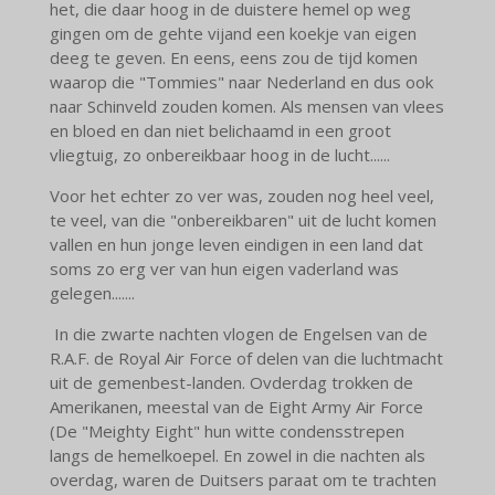
het, die daar hoog in de duistere hemel op weg
gingen om de gehte vijand een koekje van eigen
deeg te geven. En eens, eens zou de tijd komen
waarop die "Tommies" naar Nederland en dus ook
naar Schinveld zouden komen. Als mensen van vlees
en bloed en dan niet belichaamd in een groot
vliegtuig, zo onbereikbaar hoog in de lucht......
Voor het echter zo ver was, zouden nog heel veel,
te veel, van die "onbereikbaren" uit de lucht komen
vallen en hun jonge leven eindigen in een land dat
soms zo erg ver van hun eigen vaderland was
gelegen.......
In die zwarte nachten vlogen de Engelsen van de
R.A.F. de Royal Air Force of delen van die luchtmacht
uit de gemenbest-landen. Ovderdag trokken de
Amerikanen, meestal van de Eight Army Air Force
(De "Meighty Eight" hun witte condensstrepen
langs de hemelkoepel. En zowel in die nachten als
overdag, waren de Duitsers paraat om te trachten