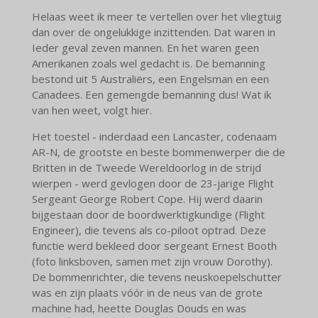
Helaas weet ik meer te vertellen over het vliegtuig
dan over de ongelukkige inzittenden. Dat waren in
Ieder geval zeven mannen. En het waren geen
Amerikanen zoals wel gedacht is. De bemanning
bestond uit 5 Australiërs, een Engelsman en een
Canadees. Een gemengde bemanning dus! Wat ik
van hen weet, volgt hier.
Het toestel - inderdaad een Lancaster, codenaam
AR-N, de grootste en beste bommenwerper die de
Britten in de Tweede Wereldoorlog in de strijd
wierpen - werd gevlogen door de 23-jarige Flight
Sergeant George Robert Cope. Hij werd daarin
bijgestaan door de boordwerktigkundige (Flight
Engineer), die tevens als co-piloot optrad. Deze
functie werd bekleed door sergeant Ernest Booth
(foto linksboven, samen met zijn vrouw Dorothy).
De bommenrichter, die tevens neuskoepelschutter
was en zijn plaats vóór in de neus van de grote
machine had, heette Douglas Douds en was