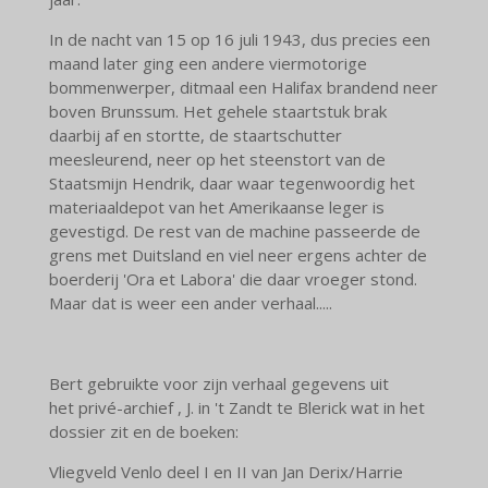
In de nacht van 15 op 16 juli 1943, dus precies een
maand later ging een andere viermotorige
bommenwerper, ditmaal een Halifax brandend neer
boven Brunssum. Het gehele staartstuk brak
daarbij af en stortte, de staartschutter
meesleurend, neer op het steenstort van de
Staatsmijn Hendrik, daar waar tegenwoordig het
materiaaldepot van het Amerikaanse leger is
gevestigd. De rest van de machine passeerde de
grens met Duitsland en viel neer ergens achter de
boerderij 'Ora et Labora' die daar vroeger stond.
Maar dat is weer een ander verhaal.....
Bert gebruikte voor zijn verhaal gegevens uit
het
privé-archief , J. in 't Zandt te Blerick wat in het
dossier zit en de boeken:
Vliegveld Venlo deel I en II van Jan Derix/Harrie