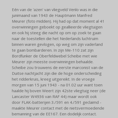
Eén van de 'azen' van vliegveld Venlo was in die
junimaand van 1943 de Hauptmann Manfred
Meurer (foto midden). Hij had op dat moment al 41
overwinningen geboekt op geallieerde vliegtuigen
en ook hij steeg die nacht op om op zoek te gaan
naar de toestellen die het Nederlands luchtruim
binnen waren gevlogen, op weg om zijn vaderland
te gaan bombarderen. In zijn Me-110 zat zijn
Bordfunker de Oberfeldwebel Scheibe met wie
Meurer zijn meeste overwinningen behaalde.
Scheibe zou trouwens de eerste marconist van de
Duitse nachtjacht zijn die de hoge onderscheiding
het ridderkruis, kreeg uitgereikt. In de vroege
morgen van 15 juni 1943 - na 01.02 uur want toen
haalde hij boven Weert zijn 42ste vliegtuig neer (de
Lancaster W4936 van RAF 44) maar wordt ook
door FLAK-batterijen 3./591 en 4./591 geclaimd -
maakte Meurer contact met de nietsvermoedende
bemanning van de EE167. Een dodelijk contact.