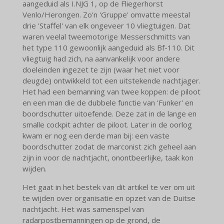
aangeduid als I.NJG 1, op de Fliegerhorst
Venlo/Herongen. Zo'n 'Gruppe' omvatte meestal
drie 'Staffel' van elk ongeveer 10 vliegtuigen. Dat
waren veelal tweemotorige Messerschmitts van
het type 110 gewoonlijk aangeduid als Bf-110. Dit
vliegtuig had zich, na aanvankelijk voor andere
doeleinden ingezet te zijn (waar het niet voor
deugde) ontwikkeld tot een uitstekende nachtjager.
Het had een bemanning van twee koppen: de piloot
en een man die de dubbele functie van 'Funker' en
boordschutter uitoefende. Deze zat in de lange en
smalle cockpit achter de piloot. Later in de oorlog
kwam er nog een derde man bij: een vaste
boordschutter zodat de marconist zich geheel aan
zijn in voor de nachtjacht, onontbeerlijke, taak kon
wijden.
Het gaat in het bestek van dit artikel te ver om uit
te wijden over organisatie en opzet van de Duitse
nachtjacht. Het was samenspel van
radarpostbemanningen op de grond, de