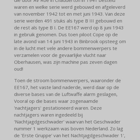
die door AV Roe in Chadderton in 1941 besteld
waren en welke serie werd gebouwd en afgeleverd
van november 1942 tot en met juni 1943. Van deze
serie werden 491 stuks als type B III gebouwd en
de rest als type B I. De EE167 werd op 8 juni 1943
in gebruik genomen. Dus toen piloot Cope op de
late avond van 14 juni 1943 in Binbrook opsteeg om
in de lucht met vele andere bommenwerpers te
verzamelen voor de gevaarlijke vlucht naar
Oberhausen, was zijn machine pas zeven dagen
oud!
Toen de stroom bommenwerpers, waaronder de
EE167, het vaste land naderde, werd daar op de
diverse bases van de Luftwaffe alarm geslagen,
Vooral op die bases waar zogenaamde
'nachtjagers' gestationeerd waren. Deze
nachtjagers waren ingedeeld bij
‘Nachtjagdgeschwader' waarvan het Geschwader
nummer 1 werkzaam was boven Nederland. Zo lag
de 'Erste Gruppe' van het Nachtjagdgeschwader 1',