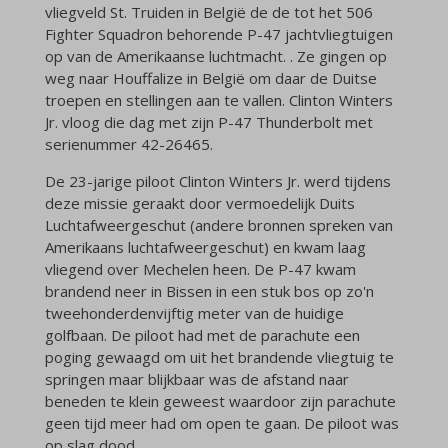
vliegveld St. Truiden in België de de tot het 506
Fighter Squadron behorende P-47 jachtvliegtuigen
op van de Amerikaanse luchtmacht. . Ze gingen op
weg naar Houffalize in België om daar de Duitse
troepen en stellingen aan te vallen. Clinton Winters
Jr. vloog die dag met zijn P-47 Thunderbolt met
serienummer
42-26465.
De 23-jarige piloot Clinton Winters Jr. werd tijdens
deze missie geraakt door vermoedelijk Duits
Luchtafweergeschut (andere bronnen spreken van
Amerikaans luchtafweergeschut) en kwam laag
vliegend over Mechelen heen. De P-47 kwam
brandend neer in Bissen in een stuk bos op zo'n
tweehonderdenvijftig meter van de huidige
golfbaan. De piloot had met de parachute een
poging gewaagd om uit het brandende vliegtuig te
springen maar blijkbaar was de afstand naar
beneden te klein geweest waardoor zijn parachute
geen tijd meer had om open te gaan. De piloot was
op slag dood.