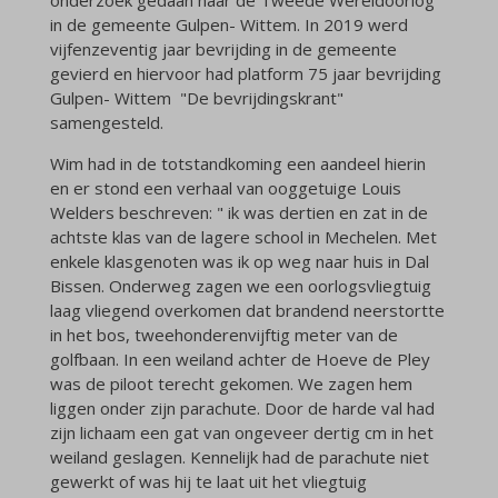
in de gemeente Gulpen- Wittem. In 2019 werd
vijfenzeventig jaar bevrijding in de gemeente
gevierd en hiervoor had platform 75 jaar bevrijding
Gulpen- Wittem "De bevrijdingskrant"
samengesteld.
Wim had in de totstandkoming een aandeel hierin
en er stond een verhaal van ooggetuige Louis
Welders beschreven: " ik was dertien en zat in de
achtste klas van de lagere school in Mechelen. Met
enkele klasgenoten was ik op weg naar huis in Dal
Bissen. Onderweg zagen we een oorlogsvliegtuig
laag vliegend overkomen dat brandend neerstortte
in het bos, tweehonderenvijftig meter van de
golfbaan. In een weiland achter de Hoeve de Pley
was de piloot terecht gekomen. We zagen hem
liggen onder zijn parachute. Door de harde val had
zijn lichaam een gat van ongeveer dertig cm in het
weiland geslagen. Kennelijk had de parachute niet
gewerkt of was hij te laat uit het vliegtuig