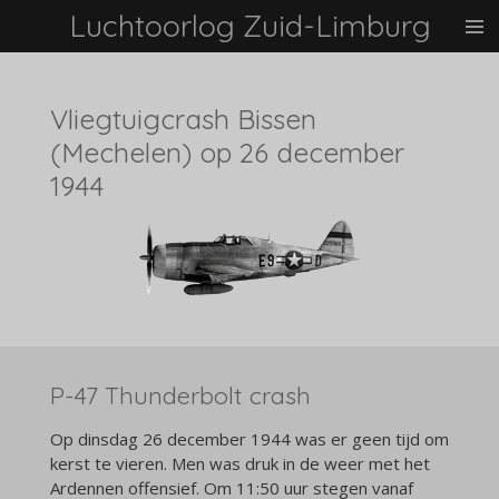
Luchtoorlog Zuid-Limburg
Ga
direct
naar
de
Vliegtuigcrash Bissen
hoofdinhoud
(Mechelen) op 26 december
1944
P-47 Thunderbolt crash
Op dinsdag 26 december 1944 was er geen tijd om
kerst te vieren. Men was druk in de weer met het
Ardennen offensief. Om 11:50 uur stegen vanaf