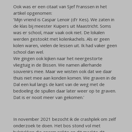
Ook was er een citaat van Sjef Franssen in het
artikel opgenomen:
‘Mijn vriend is Caspar Lenoir (d’r Kes). We zaten in
de klas bij meester Kuipers uit Maastricht. Soms
was er school, maar vaak ook niet. De lokalen
werden gestookt met kolenkachels. Als er geen
kolen waren, vielen de lessen uit. Ik had vaker geen
school dan wel.
We gingen ook kijken naar het neergestorte
vliegtuig in de Bissen. We namen allerhande
souvenirs mee. Maar we wisten ook dat we daar
thuis niet mee aan konden komen. We graven in de
Dal een kuil langs de kant van de weg met de
bedoeling de spullen daar later weer op te graven.
Dat is er nooit meer van gekomen.’
In november 2021 bezocht ik de crashplek om zelf
onderzoek te doen. Het bos stond vol met
hulstakken die enorm prikte en dit maakte dit